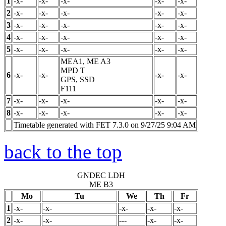
1
-x-
-x-
-x-
-x-
-x-
2
-x-
-x-
-x-
-x-
-x-
3
-x-
-x-
-x-
-x-
-x-
4
-x-
-x-
-x-
-x-
-x-
5
-x-
-x-
-x-
-x-
-x-
MEA1, ME A3
MPD
T
6
-x-
-x-
-x-
-x-
GPS, SSD
F111
7
-x-
-x-
-x-
-x-
-x-
8
-x-
-x-
-x-
-x-
-x-
Timetable generated with FET 7.3.0 on 9/27/25 9:04 AM
back to the top
GNDEC LDH
ME B3
Mo
Tu
We
Th
Fr
1
-x-
-x-
-x-
-x-
-x-
2
-x-
-x-
---
-x-
-x-