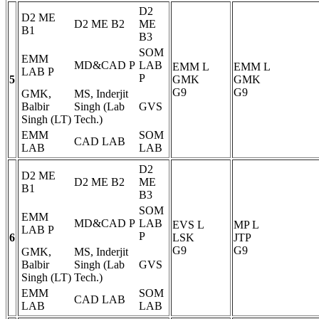
D2
D2 ME
D2 ME B2
ME
B1
B3
SOM
EMM
MD&CAD
P
LAB
EMM
L
EMM
L
LAB
P
P
5
GMK
GMK
G9
G9
GMK,
MS, Inderjit
Balbir
Singh (Lab
GVS
Singh (LT)
Tech.)
EMM
SOM
CAD LAB
LAB
LAB
D2
D2 ME
D2 ME B2
ME
B1
B3
SOM
EMM
MD&CAD
P
LAB
EVS
L
MP
L
LAB
P
P
6
LSK
JTP
G9
G9
GMK,
MS, Inderjit
Balbir
Singh (Lab
GVS
Singh (LT)
Tech.)
EMM
SOM
CAD LAB
LAB
LAB