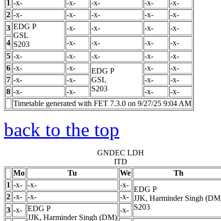
1
-x-
-x-
-x-
-x-
-x-
2
-x-
-x-
-x-
-x-
-x-
EDG
P
3
-x-
-x-
-x-
-x-
GSL
4
-x-
-x-
-x-
-x-
S203
5
-x-
-x-
-x-
-x-
-x-
6
-x-
-x-
-x-
-x-
EDG
P
7
-x-
-x-
GSL
-x-
-x-
S203
8
-x-
-x-
-x-
-x-
Timetable generated with FET 7.3.0 on 9/27/25 9:04 AM
back to the top
GNDEC LDH
ITD
Mo
Tu
We
Th
1
-x-
-x-
-x-
EDG
P
2
-x-
-x-
-x-
JJK, Harminder Singh (DM
S203
EDG
P
3
-x-
-x-
JJK, Harminder Singh (DM)