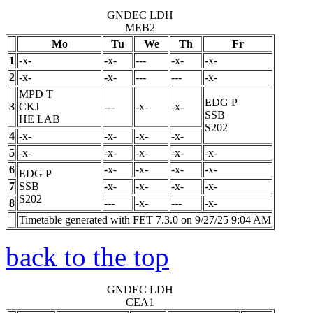
GNDEC LDH
MEB2
Mo
Tu
We
Th
Fr
1
-x-
-x-
---
-x-
-x-
2
-x-
-x-
---
---
-x-
MPD
T
EDG
P
3
CKJ
---
-x-
-x-
SSB
HE LAB
S202
4
-x-
-x-
-x-
-x-
5
-x-
-x-
-x-
-x-
-x-
6
-x-
-x-
-x-
-x-
EDG
P
7
SSB
-x-
-x-
-x-
-x-
S202
8
---
-x-
---
-x-
Timetable generated with FET 7.3.0 on 9/27/25 9:04 AM
back to the top
GNDEC LDH
CEA1