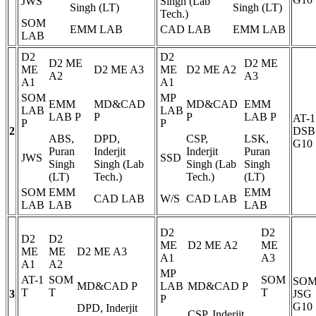
JWS
Singh (Lab
Singh (LT)
Singh (LT)
Tech.)
SOM
EMM LAB
CAD LAB
EMM LAB
LAB
D2
D2
D2 ME
D2 ME
ME
D2 ME A3
ME
D2 ME A2
A2
A3
A1
A1
SOM
MP
EMM
MD&CAD
MD&CAD
EMM
LAB
LAB
LAB
P
P
P
LAB
P
AT-1
P
P
2
DSB
ABS,
DPD,
CSP,
LSK,
G10
Puran
Inderjit
Inderjit
Puran
JWS
SSD
Singh
Singh (Lab
Singh (Lab
Singh
(LT)
Tech.)
Tech.)
(LT)
SOM
EMM
EMM
CAD LAB
W/S
CAD LAB
LAB
LAB
LAB
D2
D2
D2
D2
ME
D2 ME A2
ME
ME
ME
D2 ME A3
A1
A3
A1
A2
MP
AT-1
SOM
SOM
SO
MD&CAD
P
LAB
MD&CAD
P
T
T
T
3
JSG
P
G10
DPD, Inderjit
CSP, Inderjit