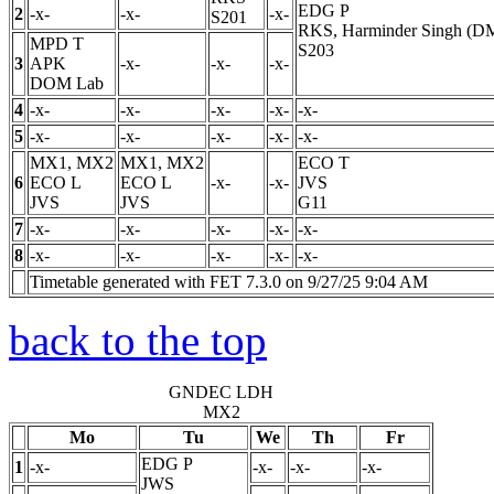
EDG
P
2
-x-
-x-
-x-
S201
RKS, Harminder Singh (D
MPD
T
S203
3
APK
-x-
-x-
-x-
DOM Lab
4
-x-
-x-
-x-
-x-
-x-
5
-x-
-x-
-x-
-x-
-x-
MX1, MX2
MX1, MX2
ECO
T
6
ECO
L
ECO
L
-x-
-x-
JVS
JVS
JVS
G11
7
-x-
-x-
-x-
-x-
-x-
8
-x-
-x-
-x-
-x-
-x-
Timetable generated with FET 7.3.0 on 9/27/25 9:04 AM
back to the top
GNDEC LDH
MX2
Mo
Tu
We
Th
Fr
EDG
P
1
-x-
-x-
-x-
-x-
JWS