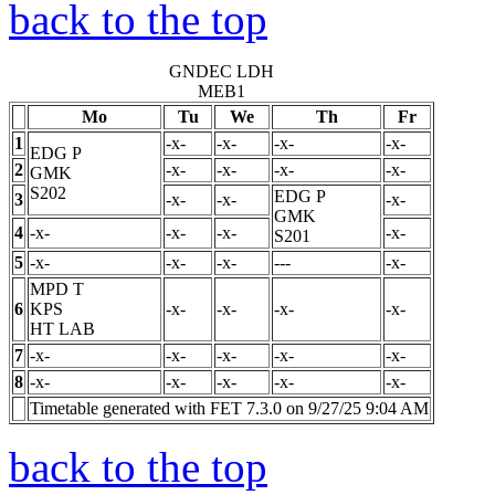
back to the top
GNDEC LDH
MEB1
Mo
Tu
We
Th
Fr
1
-x-
-x-
-x-
-x-
EDG
P
2
-x-
-x-
-x-
-x-
GMK
S202
EDG
P
3
-x-
-x-
-x-
GMK
4
-x-
-x-
-x-
-x-
S201
5
-x-
-x-
-x-
---
-x-
MPD
T
6
KPS
-x-
-x-
-x-
-x-
HT LAB
7
-x-
-x-
-x-
-x-
-x-
8
-x-
-x-
-x-
-x-
-x-
Timetable generated with FET 7.3.0 on 9/27/25 9:04 AM
back to the top