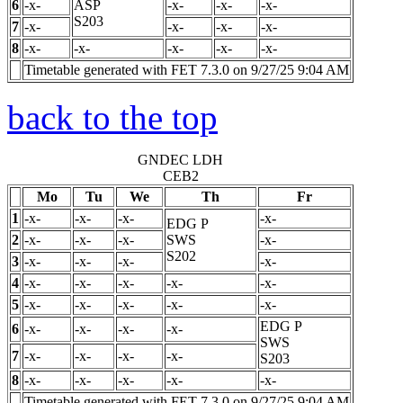
6
-x-
ASP
-x-
-x-
-x-
S203
7
-x-
-x-
-x-
-x-
8
-x-
-x-
-x-
-x-
-x-
Timetable generated with FET 7.3.0 on 9/27/25 9:04 AM
back to the top
GNDEC LDH
CEB2
Mo
Tu
We
Th
Fr
1
-x-
-x-
-x-
-x-
EDG
P
2
-x-
-x-
-x-
SWS
-x-
S202
3
-x-
-x-
-x-
-x-
4
-x-
-x-
-x-
-x-
-x-
5
-x-
-x-
-x-
-x-
-x-
EDG
P
6
-x-
-x-
-x-
-x-
SWS
7
-x-
-x-
-x-
-x-
S203
8
-x-
-x-
-x-
-x-
-x-
Timetable generated with FET 7.3.0 on 9/27/25 9:04 AM