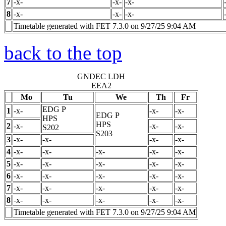
7
-x-
-x-
-x-
8
-x-
-x-
-x-
Timetable generated with FET 7.3.0 on 9/27/25 9:04 AM
back to the top
GNDEC LDH
EEA2
Mo
Tu
We
Th
Fr
EDG
P
1
-x-
-x-
-x-
EDG
P
HPS
HPS
2
-x-
-x-
-x-
S202
S203
3
-x-
-x-
-x-
-x-
4
-x-
-x-
-x-
-x-
-x-
5
-x-
-x-
-x-
-x-
-x-
6
-x-
-x-
-x-
-x-
-x-
7
-x-
-x-
-x-
-x-
-x-
8
-x-
-x-
-x-
-x-
-x-
Timetable generated with FET 7.3.0 on 9/27/25 9:04 AM