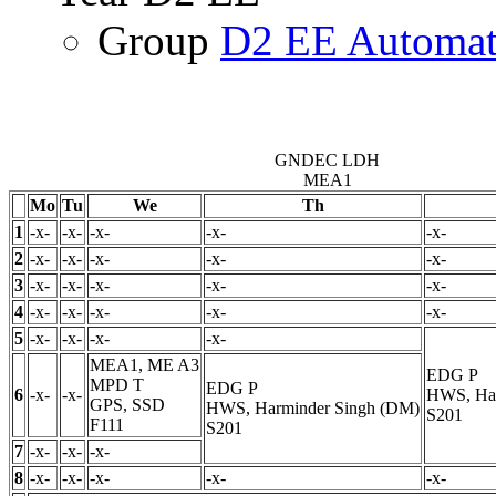
Group
D2 EE Automat
GNDEC LDH
MEA1
Mo
Tu
We
Th
1
-x-
-x-
-x-
-x-
-x-
2
-x-
-x-
-x-
-x-
-x-
3
-x-
-x-
-x-
-x-
-x-
4
-x-
-x-
-x-
-x-
-x-
5
-x-
-x-
-x-
-x-
MEA1, ME A3
EDG
P
MPD
T
EDG
P
6
-x-
-x-
HWS, Har
GPS, SSD
HWS, Harminder Singh (DM)
S201
F111
S201
7
-x-
-x-
-x-
8
-x-
-x-
-x-
-x-
-x-