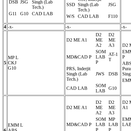
DSB
JSG
Singh (Lab
SSD
Singh (Lab
JSG
Tech.)
Tech.)
G11
G10
CAD LAB
W/S
CAD LAB
F110
4
-x-
-x-
-x-
D2
D2
D2 ME A1
ME
ME
A2
A3
D2 
SOM
EM
AT-1
MD&CAD
P
LAB
P
MP
L
T
P
5
CKJ
ABS
G10
PRS, Inderjit
Pura
Singh (Lab
JWS
DSB
Sing
Tech.)
EM
SOM
CAD LAB
G10
LAB
D2
D2
D2 
D2 ME A1
ME
ME
A1
A2
A3
SOM
MP
EM
MD&CAD
P
LAB
LAB
LA
EMM
L
P
P
6
ABS