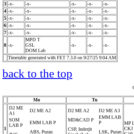
3
-x-
-x-
-x-
-x-
-x-
4
-x-
-x-
-x-
-x-
-x-
5
-x-
-x-
-x-
-x-
-x-
6
-x-
-x-
-x-
-x-
-x-
7
-x-
-x-
-x-
-x-
-x-
MPD
T
8
-x-
GSL
-x-
-x-
-x-
DOM Lab
Timetable generated with FET 7.3.0 on 9/27/25 9:04 AM
back to the top
Mo
Tu
D2 ME
D2 ME A2
D2 ME A2
D2 ME A3
A1
EMM LAB
SOM
MD&CAD
P
EMM LAB
P
P
MP
LAB
P
1
CKJ
CSP, Inderjit
ABS, Puran
LSK, Puran
G10