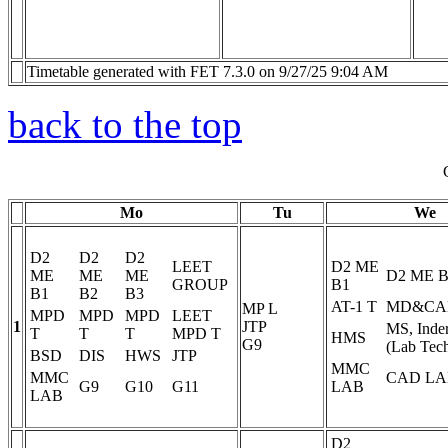
Timetable generated with FET 7.3.0 on 9/27/25 9:04 AM
back to the top
Mo
Tu
We
D2
D2
D2
LEET
D2 ME
ME
ME
ME
D2 ME 
GROUP
B1
B1
B2
B3
AT-1
T
MD&CA
MP
L
MPD
MPD
MPD
LEET
1
JTP
MS, Inder
T
T
T
MPD
T
HMS
G9
(Lab Tech
BSD
DIS
HWS
JTP
MMC
MMC
CAD LA
G9
G10
G11
LAB
LAB
D2