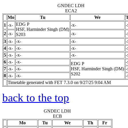
GNDEC LDH
ECA2
Mo
Tu
We
EDG
P
1
-x-
-x-
-
HSF, Harminder Singh (DM)
2
-x-
-x-
-
S203
3
-x-
-x-
-x-
-
4
-x-
-x-
-x-
-
5
-x-
-x-
-x-
-
6
-x-
-x-
-
EDG
P
7
-x-
-x-
HSF, Harminder Singh (DM)
-
S202
8
-x-
-x-
-
Timetable generated with FET 7.3.0 on 9/27/25 9:04 AM
back to the top
GNDEC LDH
ECB
Mo
Tu
We
Th
Fr