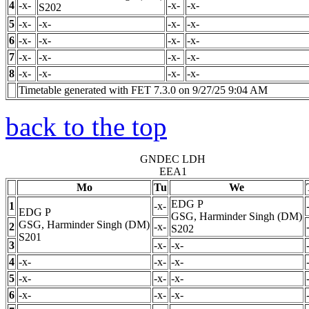
4
-x-
-x-
-x-
S202
5
-x-
-x-
-x-
-x-
6
-x-
-x-
-x-
-x-
7
-x-
-x-
-x-
-x-
8
-x-
-x-
-x-
-x-
Timetable generated with FET 7.3.0 on 9/27/25 9:04 AM
back to the top
GNDEC LDH
EEA1
Mo
Tu
We
EDG
P
1
-x-
EDG
P
GSG, Harminder Singh (DM)
GSG, Harminder Singh (DM)
2
-x-
S202
S201
3
-x-
-x-
4
-x-
-x-
-x-
5
-x-
-x-
-x-
6
-x-
-x-
-x-