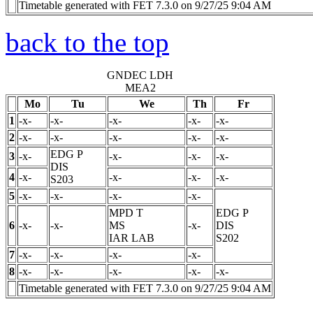
Timetable generated with FET 7.3.0 on 9/27/25 9:04 AM
back to the top
GNDEC LDH
MEA2
Mo
Tu
We
Th
Fr
1
-x-
-x-
-x-
-x-
-x-
2
-x-
-x-
-x-
-x-
-x-
EDG
P
3
-x-
-x-
-x-
-x-
DIS
4
-x-
-x-
-x-
-x-
S203
5
-x-
-x-
-x-
-x-
MPD
T
EDG
P
6
-x-
-x-
MS
-x-
DIS
IAR LAB
S202
7
-x-
-x-
-x-
-x-
8
-x-
-x-
-x-
-x-
-x-
Timetable generated with FET 7.3.0 on 9/27/25 9:04 AM