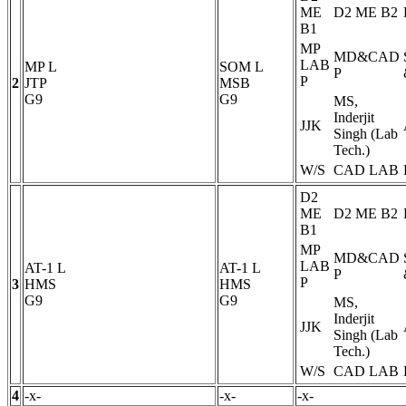
ME
D2 ME B2
B1
MP
MD&CAD
LAB
MP
L
SOM
L
P
P
2
JTP
MSB
G9
G9
MS,
Inderjit
JJK
Singh (Lab
Tech.)
W/S
CAD LAB
D2
ME
D2 ME B2
B1
MP
MD&CAD
LAB
AT-1
L
AT-1
L
P
P
3
HMS
HMS
G9
G9
MS,
Inderjit
JJK
Singh (Lab
Tech.)
W/S
CAD LAB
4
-x-
-x-
-x-