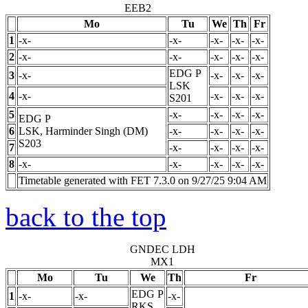
EEB2
Mo
Tu
We
Th
Fr
1
-x-
-x-
-x-
-x-
-x-
2
-x-
-x-
-x-
-x-
-x-
EDG
P
3
-x-
-x-
-x-
-x-
LSK
4
-x-
-x-
-x-
-x-
S201
5
-x-
-x-
-x-
-x-
EDG
P
6
LSK, Harminder Singh (DM)
-x-
-x-
-x-
-x-
S203
7
-x-
-x-
-x-
-x-
8
-x-
-x-
-x-
-x-
-x-
Timetable generated with FET 7.3.0 on 9/27/25 9:04 AM
back to the top
GNDEC LDH
MX1
Mo
Tu
We
Th
Fr
EDG
P
1
-x-
-x-
-x-
RKS