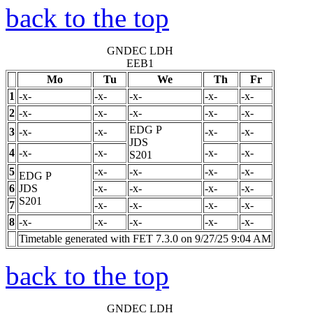
back to the top
GNDEC LDH
EEB1
Mo
Tu
We
Th
Fr
1
-x-
-x-
-x-
-x-
-x-
2
-x-
-x-
-x-
-x-
-x-
EDG
P
3
-x-
-x-
-x-
-x-
JDS
4
-x-
-x-
-x-
-x-
S201
5
-x-
-x-
-x-
-x-
EDG
P
6
JDS
-x-
-x-
-x-
-x-
S201
7
-x-
-x-
-x-
-x-
8
-x-
-x-
-x-
-x-
-x-
Timetable generated with FET 7.3.0 on 9/27/25 9:04 AM
back to the top
GNDEC LDH