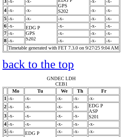
EDG
P
3
-x-
-x-
-x-
-x-
GPS
4
-x-
-x-
-x-
-x-
S202
5
-x-
-x-
-x-
-x-
-x-
6
-x-
-x-
-x-
-x-
EDG
P
7
-x-
GPS
-x-
-x-
-x-
S202
8
-x-
-x-
-x-
-x-
Timetable generated with FET 7.3.0 on 9/27/25 9:04 AM
back to the top
GNDEC LDH
CEB1
Mo
Tu
We
Th
Fr
1
-x-
-x-
-x-
-x-
-x-
EDG
P
2
-x-
-x-
-x-
-x-
ASP
3
-x-
-x-
-x-
-x-
S201
4
-x-
-x-
-x-
-x-
-x-
5
-x-
-x-
-x-
-x-
EDG
P