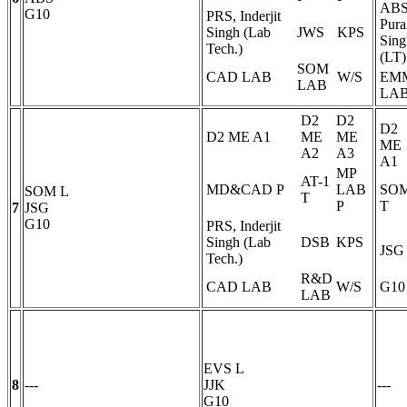
ABS
G10
PRS, Inderjit
Pura
Singh (Lab
JWS
KPS
Sing
Tech.)
(LT)
SOM
CAD LAB
W/S
EM
LAB
LA
D2
D2
D2
D2 ME A1
ME
ME
ME
A2
A3
A1
MP
AT-1
MD&CAD
P
LAB
SO
SOM
L
T
P
T
7
JSG
G10
PRS, Inderjit
Singh (Lab
DSB
KPS
JSG
Tech.)
R&D
CAD LAB
W/S
G10
LAB
EVS
L
8
---
JJK
---
G10