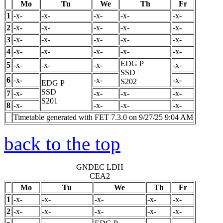
Mo
Tu
We
Th
Fr
1
-x-
-x-
-x-
-x-
-x-
2
-x-
-x-
-x-
-x-
-x-
3
-x-
-x-
-x-
-x-
-x-
4
-x-
-x-
-x-
-x-
-x-
EDG
P
5
-x-
-x-
-x-
-x-
SSD
6
-x-
-x-
-x-
S202
EDG
P
SSD
7
-x-
-x-
-x-
-x-
S201
8
-x-
-x-
-x-
-x-
Timetable generated with FET 7.3.0 on 9/27/25 9:04 AM
back to the top
GNDEC LDH
CEA2
Mo
Tu
We
Th
Fr
1
-x-
-x-
-x-
-x-
-x-
2
-x-
-x-
-x-
-x-
-x-