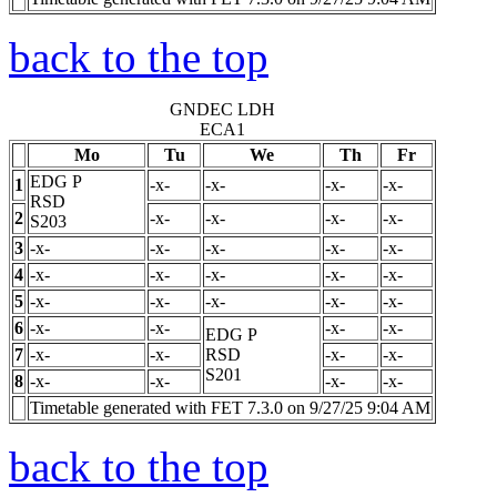
back to the top
GNDEC LDH
ECA1
Mo
Tu
We
Th
Fr
EDG
P
1
-x-
-x-
-x-
-x-
RSD
2
-x-
-x-
-x-
-x-
S203
3
-x-
-x-
-x-
-x-
-x-
4
-x-
-x-
-x-
-x-
-x-
5
-x-
-x-
-x-
-x-
-x-
6
-x-
-x-
-x-
-x-
EDG
P
7
-x-
-x-
RSD
-x-
-x-
S201
8
-x-
-x-
-x-
-x-
Timetable generated with FET 7.3.0 on 9/27/25 9:04 AM
back to the top