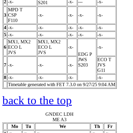
2
-x-
-x-
---
-x-
S201
MPD
T
3
CSP
-x-
-x-
-x-
-x-
F110
4
-x-
-x-
-x-
-x-
-x-
5
-x-
-x-
-x-
-x-
-x-
MX1, MX2
MX1, MX2
6
ECO
L
ECO
L
-x-
-x-
JVS
JVS
EDG
P
JWS
ECO
T
7
-x-
-x-
-x-
S203
JVS
G11
8
-x-
-x-
-x-
-x-
Timetable generated with FET 7.3.0 on 9/27/25 9:04 AM
back to the top
GNDEC LDH
ME A3
Mo
Tu
We
Th
Fr