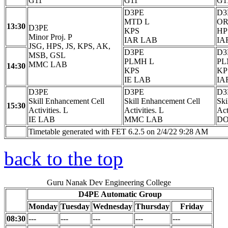
G11
G11
G1
D3PE
D3
MTD L
OR
13:30
D3PE
KPS
HP
Minor Proj. P
IAR LAB
IA
JSG, HPS, JS, KPS, AK,
D3PE
D3
MSB, GSL
PLMH L
PL
MMC LAB
14:30
KPS
KP
IE LAB
IA
D3PE
D3PE
D3
Skill Enhancement Cell
Skill Enhancement Cell
Ski
15:30
Activities. L
Activities. L
Act
IE LAB
MMC LAB
DO
Timetable generated with FET 6.2.5 on 2/4/22 9:28 AM
back to the top
Guru Nanak Dev Engineering College
D4PE Automatic Group
Monday
Tuesday
Wednesday
Thursday
Friday
08:30
---
---
---
---
---