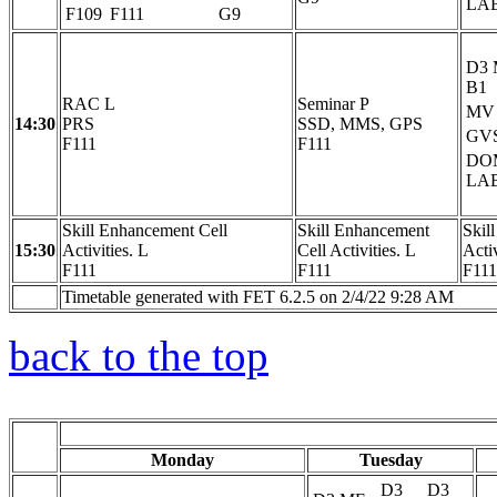
LA
F109
F111
G9
D3
B1
RAC L
Seminar P
MV
14:30
PRS
SSD, MMS, GPS
GV
F111
F111
DO
LA
Skill Enhancement Cell
Skill Enhancement
Skil
15:30
Activities. L
Cell Activities. L
Activ
F111
F111
F111
Timetable generated with FET 6.2.5 on 2/4/22 9:28 AM
back to the top
Monday
Tuesday
D3
D3