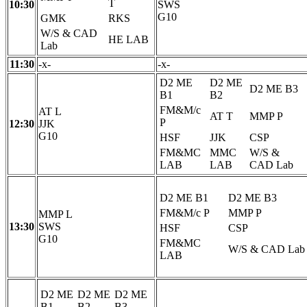
T
10:30
SWS
G10
GMK
RKS
W/S & CAD
HE LAB
Lab
11:30
-x-
-x-
D2 ME
D2 ME
D2 ME B3
B1
B2
FM&M/c
AT L
AT T
MMP P
P
12:30
JJK
G10
HSF
JJK
CSP
FM&MC
MMC
W/S &
LAB
LAB
CAD Lab
D2 ME B1
D2 ME B3
FM&M/c P
MMP P
MMP L
13:30
SWS
HSF
CSP
G10
FM&MC
W/S & CAD Lab
LAB
D2 ME
D2 ME
D2 ME
B1
B2
B3