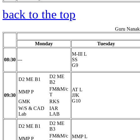
back to the top
Guru Nanak 
Monday
Tuesday
M-III L
08:30
---
SS
G9
D2 ME
D2 ME B1
B2
FM&M/c
AT L
MMP P
T
09:30
JJK
G10
GMK
RKS
W/S & CAD
IAR
Lab
LAB
D2 ME
D2 ME B1
B3
FM&M/c
MMP L
MMP P