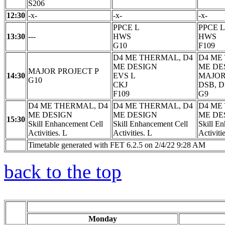
S206
12:30
-x-
-x-
-x-
PPCE L
PPCE L
13:30
---
HWS
HWS
G10
F109
D4 ME THERMAL, D4
D4 ME
ME DESIGN
ME DE
MAJOR PROJECT P
14:30
EVS L
MAJOR
G10
CKJ
DSB, D
F109
G9
D4 ME THERMAL, D4
D4 ME THERMAL, D4
D4 ME
ME DESIGN
ME DESIGN
ME DE
15:30
Skill Enhancement Cell
Skill Enhancement Cell
Skill E
Activities. L
Activities. L
Activiti
Timetable generated with FET 6.2.5 on 2/4/22 9:28 AM
back to the top
Monday