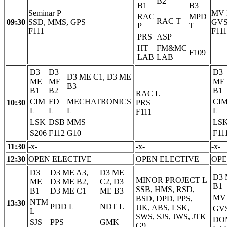
B2
B1
B3
Seminar P
MV 
RAC
MPD
RAC T
09:30
SSD, MMS, GPS
GV
P
T
F111
F111
PRS
ASP
HT
FM&MC
F109
LAB
LAB
D3
D3
D3
D3 ME C1, D3 ME
ME
ME
ME
B3
B1
B2
B1
RAC L
CIM
FD
MECHATRONICS
CI
10:30
PRS
L
L
L
L
F111
LSK
DSB
MMS
LS
S206
F112
G10
F11
11:30
-x-
-x-
-x-
12:30
OPEN ELECTIVE
OPEN ELECTIVE
OPE
D3
D3 ME A3,
D3 ME
D3
MINOR PROJECT L
ME
D3 ME B2,
C2, D3
B1
SSB, HMS, RSD,
B1
D3 ME C1
ME B3
MV
BSD, DPD, PPS,
NTM
13:30
PDD L
NDT L
JJK, ABS, LSK,
GV
L
SWS, SJS, JWS, JTK
DO
SJS
PPS
GMK
G9