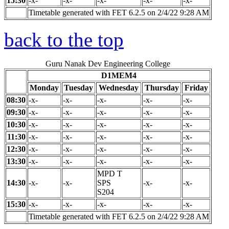
15:30
-x-
-x-
-x-
-x-
-x-
Timetable generated with FET 6.2.5 on 2/4/22 9:28 AM
back to the top
Guru Nanak Dev Engineering College
D1MEM4
Monday
Tuesday
Wednesday
Thursday
Friday
08:30
-x-
-x-
-x-
-x-
-x-
09:30
-x-
-x-
-x-
-x-
-x-
10:30
-x-
-x-
-x-
-x-
-x-
11:30
-x-
-x-
-x-
-x-
-x-
12:30
-x-
-x-
-x-
-x-
-x-
13:30
-x-
-x-
-x-
-x-
-x-
MPD T
14:30
-x-
-x-
SPS
-x-
-x-
S204
15:30
-x-
-x-
-x-
-x-
-x-
Timetable generated with FET 6.2.5 on 2/4/22 9:28 AM