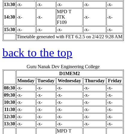
13:30
-x-
-x-
-x-
-x-
-x-
MPD T
14:30
-x-
-x-
JTK
-x-
-x-
F109
15:30
-x-
-x-
-x-
-x-
-x-
Timetable generated with FET 6.2.5 on 2/4/22 9:28 AM
back to the top
Guru Nanak Dev Engineering College
D1MEM2
Monday
Tuesday
Wednesday
Thursday
Friday
08:30
-x-
-x-
-x-
-x-
-x-
09:30
-x-
-x-
-x-
-x-
-x-
10:30
-x-
-x-
-x-
-x-
-x-
11:30
-x-
-x-
-x-
-x-
-x-
12:30
-x-
-x-
-x-
-x-
-x-
13:30
-x-
-x-
-x-
-x-
-x-
MPD T