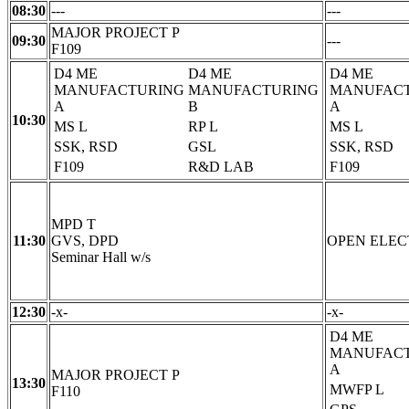
08:30
---
---
MAJOR PROJECT P
09:30
---
F109
D4 ME
D4 ME
D4 ME
MANUFACTURING
MANUFACTURING
MANUFAC
A
B
A
10:30
MS L
RP L
MS L
SSK, RSD
GSL
SSK, RSD
F109
R&D LAB
F109
MPD T
11:30
GVS, DPD
OPEN ELEC
Seminar Hall w/s
12:30
-x-
-x-
D4 ME
MANUFAC
A
MAJOR PROJECT P
13:30
MWFP L
F110