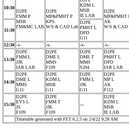
KDM L
10:30
MSB
D2PE
D2PE
D2PE
IE LAB
FMM P
MP&PMHT P
MP&PMHT 
MSB
KPS
AK
D2PE
FM&MC LAB
W/S & CAD Lab
W/S & CAD 
PMHT L
11:30
DPD
G11
12:30
-x-
-x-
-x-
-x-
D2PE
D2PE
D2PE
D2PE
FMM L
DME L
DME T
PMHT L
13:30
JJK
MMS
MMS
DPD
IAR LAB
F109
S204
IAR LAB
D2PE
D2PE
D2PE
D2PE
DME L
KDM L
FMM L
MP L
14:30
MMS
MSB
JJK
AK
G11
G11
G11
F112
D2PE
D2PE
D2PE
EVS L
FMM T
KDM L
15:30
---
JS
JJK
MSB
F109
F109
IE LAB
Timetable generated with FET 6.2.5 on 2/4/22 9:28 AM