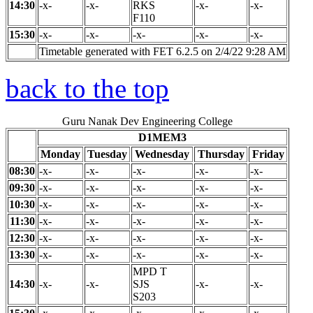
14:30
-x-
-x-
RKS
-x-
-x-
F110
15:30
-x-
-x-
-x-
-x-
-x-
Timetable generated with FET 6.2.5 on 2/4/22 9:28 AM
back to the top
Guru Nanak Dev Engineering College
D1MEM3
Monday
Tuesday
Wednesday
Thursday
Friday
08:30
-x-
-x-
-x-
-x-
-x-
09:30
-x-
-x-
-x-
-x-
-x-
10:30
-x-
-x-
-x-
-x-
-x-
11:30
-x-
-x-
-x-
-x-
-x-
12:30
-x-
-x-
-x-
-x-
-x-
13:30
-x-
-x-
-x-
-x-
-x-
MPD T
14:30
-x-
-x-
SJS
-x-
-x-
S203