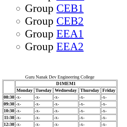
Group
CEB1
Group
CEB2
Group
EEA1
Group
EEA2
Guru Nanak Dev Engineering College
D1MEM1
Monday
Tuesday
Wednesday
Thursday
Friday
08:30
-x-
-x-
-x-
-x-
-x-
09:30
-x-
-x-
-x-
-x-
-x-
10:30
-x-
-x-
-x-
-x-
-x-
11:30
-x-
-x-
-x-
-x-
-x-
12:30
-x-
-x-
-x-
-x-
-x-