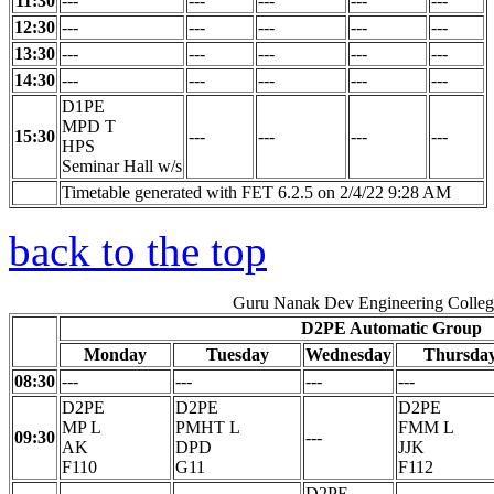
11:30
---
---
---
---
---
12:30
---
---
---
---
---
13:30
---
---
---
---
---
14:30
---
---
---
---
---
D1PE
MPD T
15:30
---
---
---
---
HPS
Seminar Hall w/s
Timetable generated with FET 6.2.5 on 2/4/22 9:28 AM
back to the top
Guru Nanak Dev Engineering Colleg
D2PE Automatic Group
Monday
Tuesday
Wednesday
Thursda
08:30
---
---
---
---
D2PE
D2PE
D2PE
MP L
PMHT L
FMM L
09:30
---
AK
DPD
JJK
F110
G11
F112
D2PE