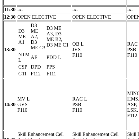
11:30
-x-
-x-
-x-
12:30
OPEN ELECTIVE
OPEN ELECTIVE
OPE
D3
D3 ME
D3
ME
A3, D3
ME
A2,
ME B2,
A1
D3
OB L
RAC
D3 ME C1
ME C3
13:30
JVS
PSB
NTM
F110
F110
AE
PDD L
L
CSP
DPD
PPS
G11
F112
F111
MINO
MV L
RAC L
HMS,
14:30
GVS
PSB
ASP,
F110
F110
LSK,
F112
Skill Enhancement Cell
Skill Enhancement Cell
Skill