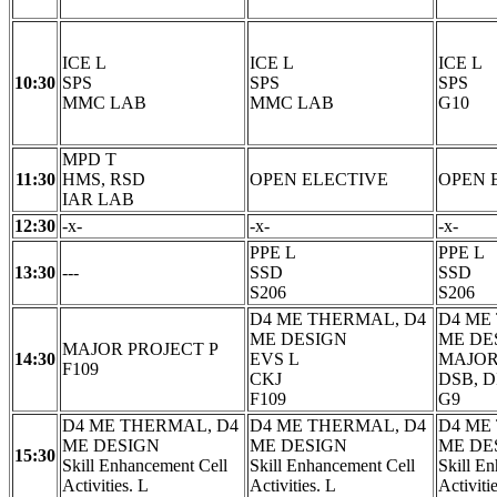
ICE L
ICE L
ICE L
10:30
SPS
SPS
SPS
MMC LAB
MMC LAB
G10
MPD T
11:30
HMS, RSD
OPEN ELECTIVE
OPEN 
IAR LAB
12:30
-x-
-x-
-x-
PPE L
PPE L
13:30
---
SSD
SSD
S206
S206
D4 ME THERMAL, D4
D4 ME
ME DESIGN
ME DE
MAJOR PROJECT P
14:30
EVS L
MAJOR
F109
CKJ
DSB, D
F109
G9
D4 ME THERMAL, D4
D4 ME THERMAL, D4
D4 ME
ME DESIGN
ME DESIGN
ME DE
15:30
Skill Enhancement Cell
Skill Enhancement Cell
Skill E
Activities. L
Activities. L
Activiti