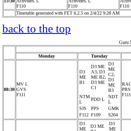
15:30
Activities. L
Activities. L
Activi
F110
F110
F110
Timetable generated with FET 6.2.5 on 2/4/22 9:28 AM
back to the top
Guru 
Monday
Tuesday
D3
D3 ME
ME
D3
A3, D3
C2,
ME
ME B2,
D3
B1
D3 ME
MV L
RAC
ME
C1
08:30
GVS
PRS
B3
F111
F111
NTM
NDT
PDD L
L
L
SJS
PPS
GMK
F112
F109
S204
D3
D3
D3 ME
ME
ME