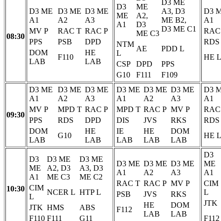
D3 ME
D3
ME
D3 ME
D3 ME
D3 ME
A3, D3
D3 
ME
A2,
A1
A2
A3
ME B2,
A1
A1
D3
D3 ME C1
MV P
RAC T
RAC P
RAC
ME C3
08:30
PPS
PSB
DPD
RDS
NTM
AE
PDD L
DOM
HE
L
F110
HE 
LAB
LAB
CSP
DPD
PPS
G10
F111
F109
D3 ME
D3 ME
D3 ME
D3 ME
D3 ME
D3 ME
D3 
A1
A2
A3
A1
A2
A3
A1
MV P
MPD T
RAC P
MPD T
RAC P
MV P
RAC
09:30
PPS
RDS
DPD
DIS
JVS
RKS
RDS
DOM
HE
IE
HE
DOM
G10
HE 
LAB
LAB
LAB
LAB
LAB
D3
D3
D3 ME
D3 ME
D3 ME
D3 ME
D3 ME
ME
ME
A2, D3
A3, D3
A1
A2
A3
A1
A1
ME C3
ME C2
RAC T
RAC P
MV P
CIM
CIM
10:30
NCER L
HTP L
L
PSB
JVS
RKS
L
JTK
HE
DOM
JTK
HMS
ABS
F112
LAB
LAB
F110
F111
G11
F112