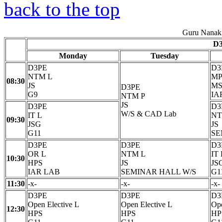
back to the top
Guru Nanak 
D3
Monday
Tuesday
D3PE
D3
NTM L
MP
08:30
JS
M
D3PE
G9
IA
NTM P
JS
D3PE
D3
W/S & CAD Lab
IT L
NT
09:30
JSG
JS
G11
SE
D3PE
D3PE
D3
OR L
NTM L
IT 
10:30
HPS
JS
JS
IAR LAB
SEMINAR HALL W/S
G1
11:30
-x-
-x-
-x-
D3PE
D3PE
D3
Open Elective L
Open Elective L
Ope
12:30
HPS
HPS
HP