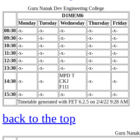
Guru Nanak Dev Engineering College
D1MEM6
Monday
Tuesday
Wednesday
Thursday
Friday
08:30
-x-
-x-
-x-
-x-
-x-
09:30
-x-
-x-
-x-
-x-
-x-
10:30
-x-
-x-
-x-
-x-
-x-
11:30
-x-
-x-
-x-
-x-
-x-
12:30
-x-
-x-
-x-
-x-
-x-
13:30
-x-
-x-
-x-
-x-
-x-
MPD T
14:30
-x-
-x-
CKJ
-x-
-x-
F111
15:30
-x-
-x-
-x-
-x-
-x-
Timetable generated with FET 6.2.5 on 2/4/22 9:28 AM
back to the top
Guru Nanak 