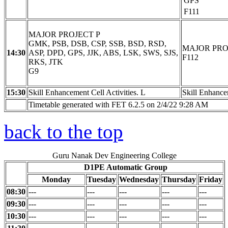
GPS
F111
MAJOR PROJECT P
GMK, PSB, DSB, CSP, SSB, BSD, RSD,
MAJOR PRO
14:30
ASP, DPD, GPS, JJK, ABS, LSK, SWS, SJS,
F112
RKS, JTK
G9
15:30
Skill Enhancement Cell Activities. L
Skill Enhancem
Timetable generated with FET 6.2.5 on 2/4/22 9:28 AM
back to the top
Guru Nanak Dev Engineering College
D1PE Automatic Group
Monday
Tuesday
Wednesday
Thursday
Friday
08:30
---
---
---
---
---
09:30
---
---
---
---
---
10:30
---
---
---
---
---