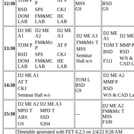
TOM P
AT P
P
12:30
MSS
BSD
G9
G9
BSD
SPS
CKJ
DOM
FM&MC
HE
LAB
LAB
LAB
D2 ME
D2 ME
D2 ME
D2 ME
A1
A2
A3
D2 ME A3
D2 ME
A1
FM&M/c
FM&M/c T
TOM P
AT P
TOM T
MMP 
P
13:30
MSS
BSD
RSD
BSD
SPS
CKJ
Seminar
W/S &
DOM
FM&MC
HE
Hall w/s
F111
CAD L
LAB
LAB
LAB
D2 ME A1
D2 ME A2
TOM L
AT T
MMP P
14:30
BSD
CKJ
RSD
G9
Seminar Hall w/s
W/S & CAD L
D2 ME A2
D2 ME A3
D2 ME A2
MPD T
MPD T
FM&M/c T
15:30
---
MSS
ABS
SSD
F109
G9
S204
Timetable generated with FET 6.2.5 on 2/4/22 9:28 AM