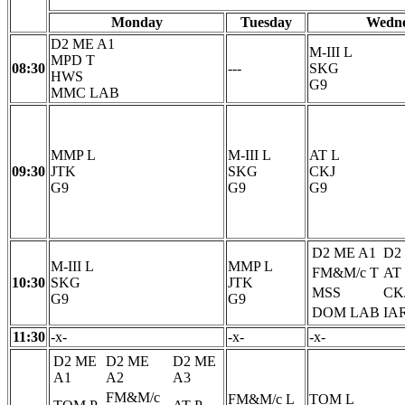
Monday
Tuesday
Wedne
D2 ME A1
M-III L
MPD T
08:30
---
SKG
HWS
G9
MMC LAB
MMP L
M-III L
AT L
09:30
JTK
SKG
CKJ
G9
G9
G9
D2 ME A1
D2
M-III L
MMP L
FM&M/c T
AT
10:30
SKG
JTK
MSS
CK
G9
G9
DOM LAB
IA
11:30
-x-
-x-
-x-
D2 ME
D2 ME
D2 ME
A1
A2
A3
FM&M/c
FM&M/c L
TOM L