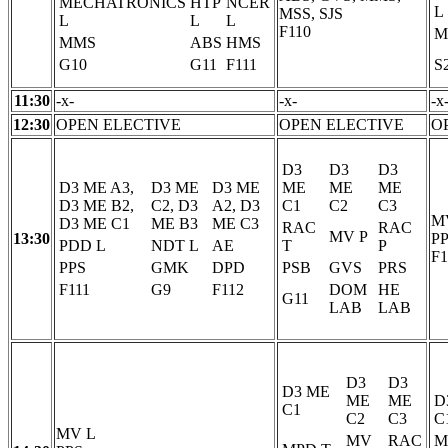
MECHATRONICS
HTP
NCER
L
MSS, SJS
L
L
L
F110
M
MMS
ABS
HMS
G10
G11
F111
S
11:30
-x-
-x-
-x
12:30
OPEN ELECTIVE
OPEN ELECTIVE
O
D3
D3
D3
D3 ME A3,
D3 ME
D3 ME
ME
ME
ME
D3 ME B2,
C2, D3
A2, D3
C1
C2
C3
M
D3 ME C1
ME B3
ME C3
RAC
RAC
MV P
13:30
P
PDD L
NDT L
AE
T
P
F1
PPS
GMK
DPD
PSB
GVS
PRS
F111
G9
F112
DOM
HE
G11
LAB
LAB
D3
D3
D3 ME
ME
ME
D
C1
C2
C3
C
MV L
MV
RAC
M