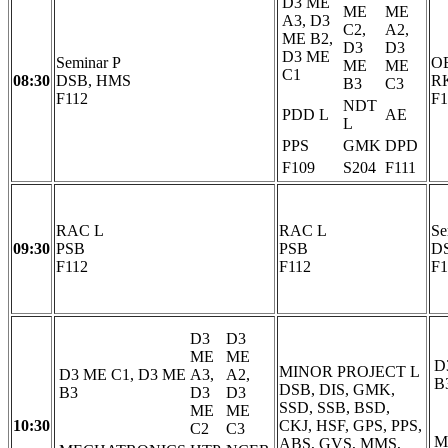
D3 ME
ME
ME
A3, D3
C2,
A2,
ME B2,
D3
D3
D3 ME
Seminar P
O
ME
ME
C1
08:30
DSB, HMS
R
B3
C3
F112
F1
NDT
PDD L
AE
L
PPS
GMK
DPD
F109
S204
F111
RAC L
RAC L
Se
09:30
PSB
PSB
D
F112
F112
F1
D3
D3
ME
ME
D
MINOR PROJECT L
D3 ME C1, D3 ME
A3,
A2,
B
DSB, DIS, GMK,
B3
D3
D3
SSD, SSB, BSD,
ME
ME
10:30
CKJ, HSF, GPS, PPS,
C2
C3
M
ABS, GVS, MMS,