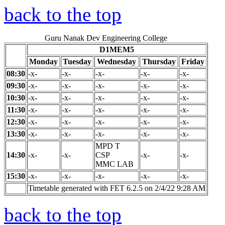
back to the top
Guru Nanak Dev Engineering College
D1MEM5
Monday
Tuesday
Wednesday
Thursday
Friday
08:30
-x-
-x-
-x-
-x-
-x-
09:30
-x-
-x-
-x-
-x-
-x-
10:30
-x-
-x-
-x-
-x-
-x-
11:30
-x-
-x-
-x-
-x-
-x-
12:30
-x-
-x-
-x-
-x-
-x-
13:30
-x-
-x-
-x-
-x-
-x-
MPD T
14:30
-x-
-x-
CSP
-x-
-x-
MMC LAB
15:30
-x-
-x-
-x-
-x-
-x-
Timetable generated with FET 6.2.5 on 2/4/22 9:28 AM
back to the top