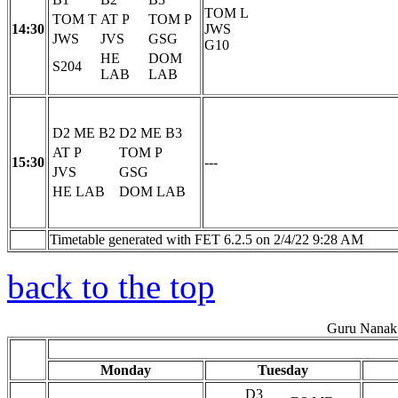
TOM L
TOM T
AT P
TOM P
14:30
JWS
JWS
JVS
GSG
G10
HE
DOM
S204
LAB
LAB
D2 ME B2
D2 ME B3
AT P
TOM P
15:30
---
JVS
GSG
HE LAB
DOM LAB
Timetable generated with FET 6.2.5 on 2/4/22 9:28 AM
back to the top
Guru Nanak 
Monday
Tuesday
D3