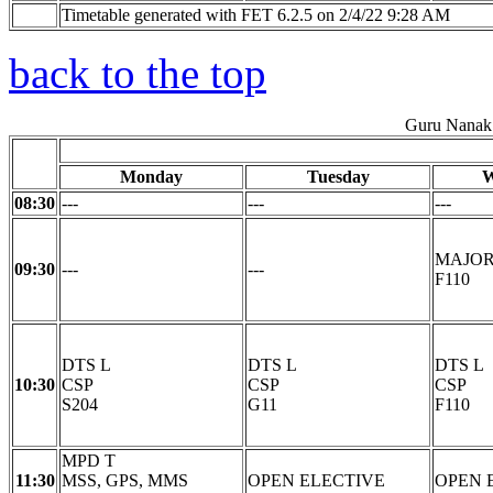
Timetable generated with FET 6.2.5 on 2/4/22 9:28 AM
back to the top
Guru Nanak 
Monday
Tuesday
W
08:30
---
---
---
MAJOR
09:30
---
---
F110
DTS L
DTS L
DTS L
10:30
CSP
CSP
CSP
S204
G11
F110
MPD T
11:30
MSS, GPS, MMS
OPEN ELECTIVE
OPEN 