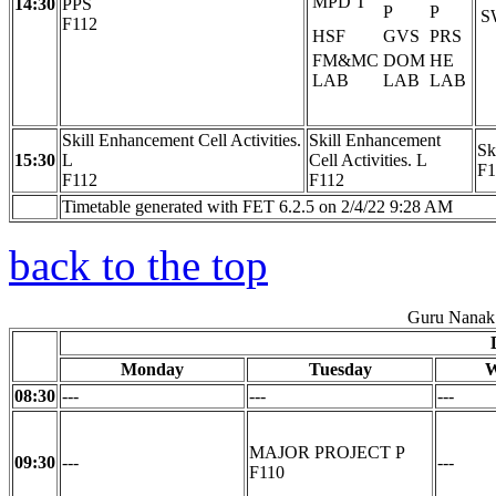
MPD T
14:30
PPS
P
P
S
F112
HSF
GVS
PRS
FM&MC
DOM
HE
LAB
LAB
LAB
Skill Enhancement Cell Activities.
Skill Enhancement
Sk
15:30
L
Cell Activities. L
F1
F112
F112
Timetable generated with FET 6.2.5 on 2/4/22 9:28 AM
back to the top
Guru Nanak 
Monday
Tuesday
W
08:30
---
---
---
MAJOR PROJECT P
09:30
---
---
F110