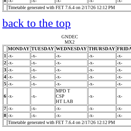
8
-x-
-x-
-x-
-x-
-x-
Timetable generated with FET 7.6.4 on 2/17/26 12:12 PM
back to the top
GNDEC
MX2
MONDAY
TUESDAY
WEDNESDAY
THURSDAY
FRID
1
-x-
-x-
-x-
-x-
-x-
2
-x-
-x-
-x-
-x-
-x-
3
-x-
-x-
-x-
-x-
-x-
4
-x-
-x-
-x-
-x-
-x-
5
-x-
-x-
-x-
-x-
-x-
MPD T
6
-x-
-x-
CSP
-x-
-x-
HT LAB
7
-x-
-x-
-x-
-x-
-x-
8
-x-
-x-
-x-
-x-
-x-
Timetable generated with FET 7.6.4 on 2/17/26 12:12 PM