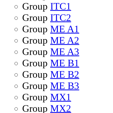
Group
ITC1
Group
ITC2
Group
ME A1
Group
ME A2
Group
ME A3
Group
ME B1
Group
ME B2
Group
ME B3
Group
MX1
Group
MX2