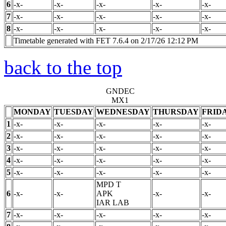
6
-x-
-x-
-x-
-x-
-x-
7
-x-
-x-
-x-
-x-
-x-
8
-x-
-x-
-x-
-x-
-x-
Timetable generated with FET 7.6.4 on 2/17/26 12:12 PM
back to the top
GNDEC
MX1
MONDAY
TUESDAY
WEDNESDAY
THURSDAY
FRID
1
-x-
-x-
-x-
-x-
-x-
2
-x-
-x-
-x-
-x-
-x-
3
-x-
-x-
-x-
-x-
-x-
4
-x-
-x-
-x-
-x-
-x-
5
-x-
-x-
-x-
-x-
-x-
MPD T
6
-x-
-x-
APK
-x-
-x-
IAR LAB
7
-x-
-x-
-x-
-x-
-x-