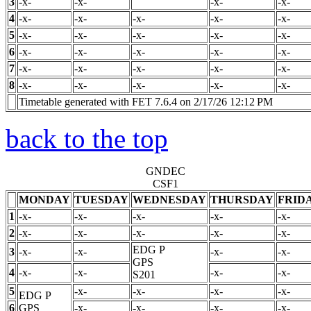
3
-x-
-x-
-x-
-x-
4
-x-
-x-
-x-
-x-
-x-
5
-x-
-x-
-x-
-x-
-x-
6
-x-
-x-
-x-
-x-
-x-
7
-x-
-x-
-x-
-x-
-x-
8
-x-
-x-
-x-
-x-
-x-
Timetable generated with FET 7.6.4 on 2/17/26 12:12 PM
back to the top
GNDEC
CSF1
MONDAY
TUESDAY
WEDNESDAY
THURSDAY
FRID
1
-x-
-x-
-x-
-x-
-x-
2
-x-
-x-
-x-
-x-
-x-
EDG P
3
-x-
-x-
-x-
-x-
GPS
4
-x-
-x-
-x-
-x-
S201
5
-x-
-x-
-x-
-x-
EDG P
6
GPS
-x-
-x-
-x-
-x-