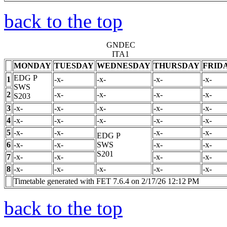
back to the top
GNDEC
ITA1
MONDAY
TUESDAY
WEDNESDAY
THURSDAY
FRID
EDG P
1
-x-
-x-
-x-
-x-
SWS
2
-x-
-x-
-x-
-x-
S203
3
-x-
-x-
-x-
-x-
-x-
4
-x-
-x-
-x-
-x-
-x-
5
-x-
-x-
-x-
-x-
EDG P
6
-x-
-x-
SWS
-x-
-x-
S201
7
-x-
-x-
-x-
-x-
8
-x-
-x-
-x-
-x-
-x-
Timetable generated with FET 7.6.4 on 2/17/26 12:12 PM
back to the top