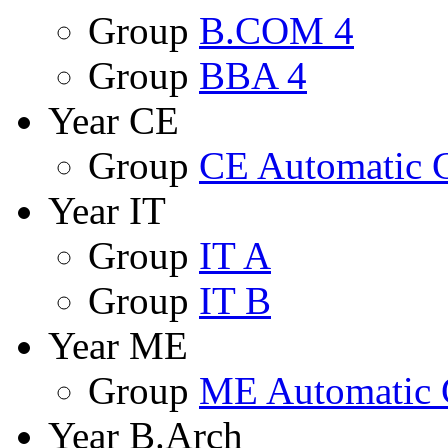
Group
B.COM 4
Group
BBA 4
Year CE
Group
CE Automatic 
Year IT
Group
IT A
Group
IT B
Year ME
Group
ME Automatic 
Year B.Arch