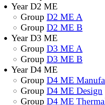
Year D2 ME
Group
D2 ME A
Group
D2 ME B
Year D3 ME
Group
D3 ME A
Group
D3 ME B
Year D4 ME
Group
D4 ME Manufac
Group
D4 ME Design
Group
D4 ME Therma