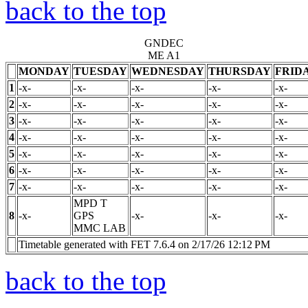
back to the top
GNDEC
ME A1
MONDAY
TUESDAY
WEDNESDAY
THURSDAY
FRID
1
-x-
-x-
-x-
-x-
-x-
2
-x-
-x-
-x-
-x-
-x-
3
-x-
-x-
-x-
-x-
-x-
4
-x-
-x-
-x-
-x-
-x-
5
-x-
-x-
-x-
-x-
-x-
6
-x-
-x-
-x-
-x-
-x-
7
-x-
-x-
-x-
-x-
-x-
MPD T
8
-x-
GPS
-x-
-x-
-x-
MMC LAB
Timetable generated with FET 7.6.4 on 2/17/26 12:12 PM
back to the top