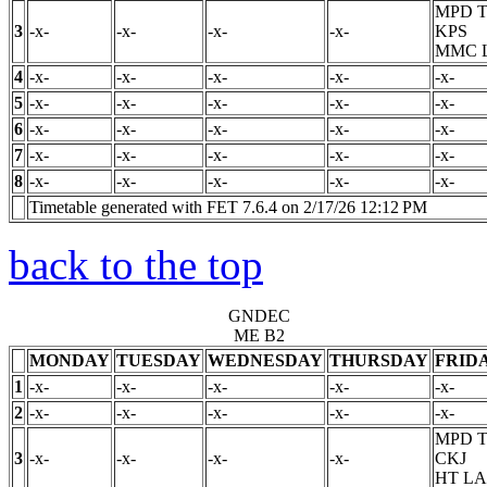
MPD 
3
-x-
-x-
-x-
-x-
KPS
MMC 
4
-x-
-x-
-x-
-x-
-x-
5
-x-
-x-
-x-
-x-
-x-
6
-x-
-x-
-x-
-x-
-x-
7
-x-
-x-
-x-
-x-
-x-
8
-x-
-x-
-x-
-x-
-x-
Timetable generated with FET 7.6.4 on 2/17/26 12:12 PM
back to the top
GNDEC
ME B2
MONDAY
TUESDAY
WEDNESDAY
THURSDAY
FRID
1
-x-
-x-
-x-
-x-
-x-
2
-x-
-x-
-x-
-x-
-x-
MPD 
3
-x-
-x-
-x-
-x-
CKJ
HT L