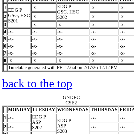
EDG P
1
-x-
-x-
-x-
EDG P
GSG, HSC
GSG, HSC
2
-x-
-x-
-x-
S202
S201
3
-x-
-x-
-x-
-x-
4
-x-
-x-
-x-
-x-
-x-
5
-x-
-x-
-x-
-x-
-x-
6
-x-
-x-
-x-
-x-
-x-
7
-x-
-x-
-x-
-x-
-x-
8
-x-
-x-
-x-
-x-
-x-
Timetable generated with FET 7.6.4 on 2/17/26 12:12 PM
back to the top
GNDEC
CSE2
MONDAY
TUESDAY
WEDNESDAY
THURSDAY
FRID
EDG P
1
-x-
-x-
-x-
EDG P
ASP
ASP
2
-x-
-x-
-x-
S202
S203