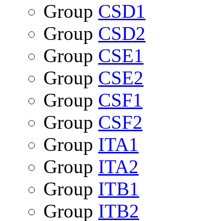
Group
CSD1
Group
CSD2
Group
CSE1
Group
CSE2
Group
CSF1
Group
CSF2
Group
ITA1
Group
ITA2
Group
ITB1
Group
ITB2