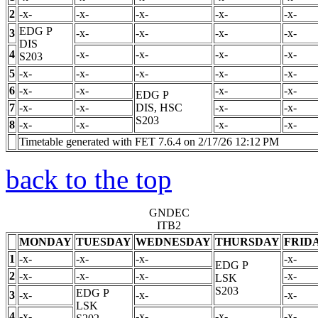
2
-x-
-x-
-x-
-x-
-x-
EDG P
3
-x-
-x-
-x-
-x-
DIS
4
-x-
-x-
-x-
-x-
S203
5
-x-
-x-
-x-
-x-
-x-
6
-x-
-x-
-x-
-x-
EDG P
7
-x-
-x-
DIS, HSC
-x-
-x-
S203
8
-x-
-x-
-x-
-x-
Timetable generated with FET 7.6.4 on 2/17/26 12:12 PM
back to the top
GNDEC
ITB2
MONDAY
TUESDAY
WEDNESDAY
THURSDAY
FRID
1
-x-
-x-
-x-
-x-
EDG P
2
-x-
-x-
-x-
-x-
LSK
S203
EDG P
3
-x-
-x-
-x-
LSK
4
-x-
-x-
-x-
-x-