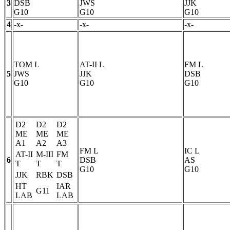
3
DSB
JWS
JJK
G10
G10
G10
4
-x-
-x-
-x-
TOM L
AT-II L
FM L
5
JWS
JJK
DSB
G10
G10
G10
D2
D2
D2
ME
ME
ME
A1
A2
A3
FM L
IC L
AT-II
M-III
FM
6
DSB
AS
T
T
T
G10
G10
JJK
RBK
DSB
HT
IAR
G11
LAB
LAB