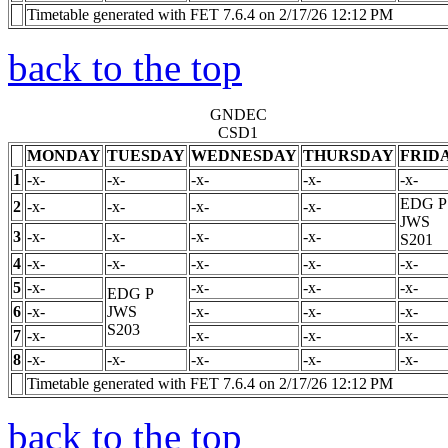
Timetable generated with FET 7.6.4 on 2/17/26 12:12 PM
back to the top
GNDEC
CSD1
MONDAY
TUESDAY
WEDNESDAY
THURSDAY
FRID
1
-x-
-x-
-x-
-x-
-x-
EDG P
2
-x-
-x-
-x-
-x-
JWS
3
-x-
-x-
-x-
-x-
S201
4
-x-
-x-
-x-
-x-
-x-
5
-x-
-x-
-x-
-x-
EDG P
6
-x-
JWS
-x-
-x-
-x-
S203
7
-x-
-x-
-x-
-x-
8
-x-
-x-
-x-
-x-
-x-
Timetable generated with FET 7.6.4 on 2/17/26 12:12 PM
back to the top