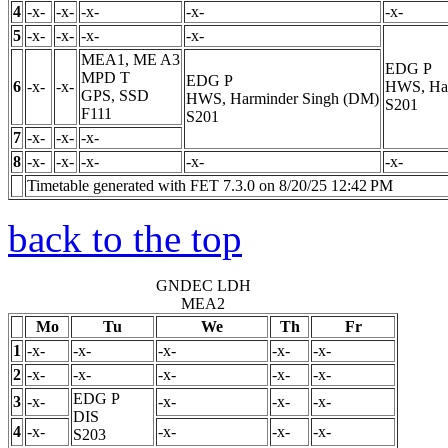
4
-x-
-x-
-x-
-x-
-x-
5
-x-
-x-
-x-
-x-
MEA1, ME A3
EDG
P
MPD
T
EDG
P
6
-x-
-x-
HWS, Har
GPS, SSD
HWS, Harminder Singh (DM)
S201
F111
S201
7
-x-
-x-
-x-
8
-x-
-x-
-x-
-x-
-x-
Timetable generated with FET 7.3.0 on 8/20/25 12:42 PM
back to the top
GNDEC LDH
MEA2
Mo
Tu
We
Th
Fr
1
-x-
-x-
-x-
-x-
-x-
2
-x-
-x-
-x-
-x-
-x-
EDG
P
3
-x-
-x-
-x-
-x-
DIS
4
-x-
-x-
-x-
-x-
S203