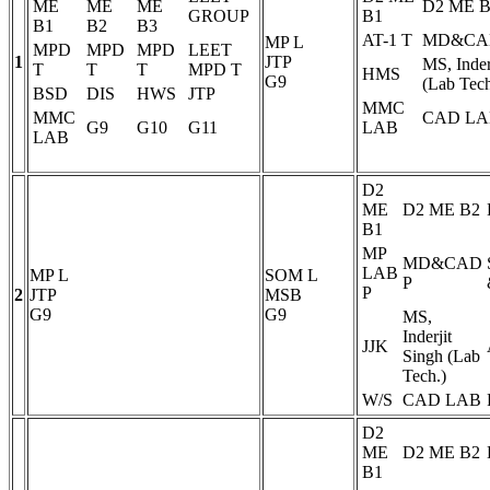
ME
ME
ME
D2 ME 
GROUP
B1
B1
B2
B3
AT-1
T
MD&CA
MP
L
MPD
MPD
MPD
LEET
1
JTP
MS, Inder
T
T
T
MPD
T
HMS
G9
(Lab Tech
BSD
DIS
HWS
JTP
MMC
MMC
CAD LA
G9
G10
G11
LAB
LAB
D2
ME
D2 ME B2
B1
MP
MD&CAD
LAB
MP
L
SOM
L
P
P
2
JTP
MSB
G9
G9
MS,
Inderjit
JJK
Singh (Lab
Tech.)
W/S
CAD LAB
D2
ME
D2 ME B2
B1