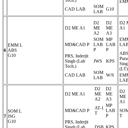
Tech.)
EM
SOM
CAD LAB
G10
LAB
D2
D2
D2 
D2 ME A1
ME
ME
A1
A2
A3
SOM
MP
EM
MD&CAD
P
LAB
LAB
LA
EMM
L
P
P
6
ABS
ABS
G10
PRS, Inderjit
Pura
Singh (Lab
JWS
KPS
Sing
Tech.)
(LT)
SOM
CAD LAB
W/S
EM
LAB
LA
D2
D2
D2
D2 ME A1
ME
ME
ME
A2
A3
A1
MP
AT-1
MD&CAD
P
LAB
SO
SOM
L
T
P
T
7
JSG
G10
PRS, Inderjit
Singh (Lab
DSB
KPS