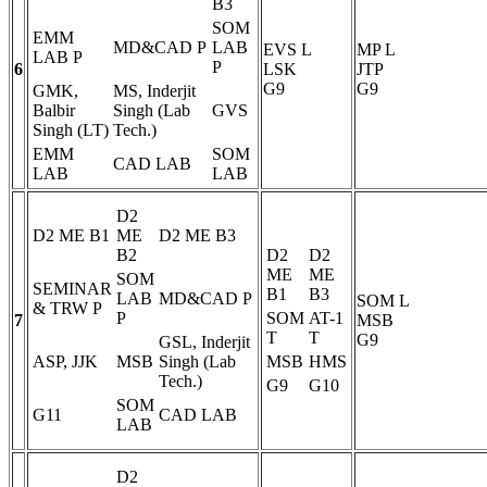
B3
SOM
EMM
MD&CAD
P
LAB
EVS
L
MP
L
LAB
P
P
6
LSK
JTP
G9
G9
GMK,
MS, Inderjit
Balbir
Singh (Lab
GVS
Singh (LT)
Tech.)
EMM
SOM
CAD LAB
LAB
LAB
D2
D2 ME B1
ME
D2 ME B3
B2
D2
D2
ME
ME
SOM
SEMINAR
B1
B3
LAB
MD&CAD
P
SOM
L
& TRW
P
P
SOM
AT-1
7
MSB
T
T
G9
GSL, Inderjit
ASP, JJK
MSB
Singh (Lab
MSB
HMS
Tech.)
G9
G10
SOM
G11
CAD LAB
LAB
D2