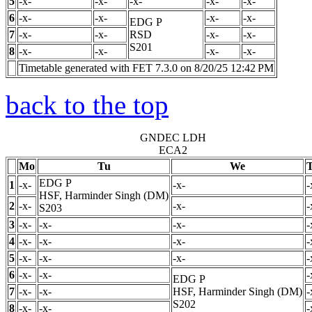
5
-x-
-x-
-x-
-x-
-x-
6
-x-
-x-
-x-
-x-
EDG
P
7
-x-
-x-
RSD
-x-
-x-
S201
8
-x-
-x-
-x-
-x-
Timetable generated with FET 7.3.0 on 8/20/25 12:42 PM
back to the top
GNDEC LDH
ECA2
Mo
Tu
We
EDG
P
1
-x-
-x-
-
HSF, Harminder Singh (DM)
2
-x-
-x-
-
S203
3
-x-
-x-
-x-
-
4
-x-
-x-
-x-
-
5
-x-
-x-
-x-
-
6
-x-
-x-
-
EDG
P
7
-x-
-x-
HSF, Harminder Singh (DM)
-
S202
8
-x-
-x-
-