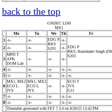
back to the top
GNDEC LDH
MX1
Mo
Tu
We
Th
Fr
EDG
P
1
-x-
-x-
-x-
RKS
EDG
P
2
-x-
-x-
-x-
S201
RKS, Harminder Singh (D
MPD
T
S203
3
APK
-x-
-x-
-x-
DOM Lab
4
-x-
-x-
-x-
-x-
-x-
5
-x-
-x-
-x-
-x-
-x-
MX1, MX2
MX1, MX2
ECO
T
6
ECO
L
ECO
L
-x-
-x-
JVS
JVS
JVS
G11
7
-x-
-x-
-x-
-x-
-x-
8
-x-
-x-
-x-
-x-
-x-
Timetable generated with FET 7.3.0 on 8/20/25 12:42 PM