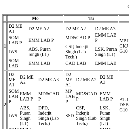
Mo
Tu
D2 ME
D2 ME A2
D2 ME A2
D2 ME A3
A1
EMM LAB
SOM
MD&CAD
P
EMM LAB
P
P
MP
LAB
P
1
CKJ
CSP, Inderjit
ABS, Puran
LSK, Puran
G10
JWS
Singh (Lab
Singh (LT)
Singh (LT)
Tech.)
SOM
EMM LAB
CAD LAB
EMM LAB
LAB
D2
D2
D2 ME
D2 ME
ME
D2 ME A3
ME
D2 ME A2
A2
A3
A1
A1
SOM
MP
EMM
MD&CAD
MD&CAD
EMM
LAB
LAB
LAB
P
P
P
LAB
P
AT-1
P
P
2
DSB
ABS,
DPD,
CSP,
LSK,
G10
Puran
Inderjit
Inderjit
Puran
JWS
SSD
Singh
Singh (Lab
Singh (Lab
Singh
(LT)
Tech.)
Tech.)
(LT)