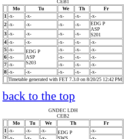
CEB1
Mo
Tu
We
Th
Fr
1
-x-
-x-
-x-
-x-
-x-
EDG
P
2
-x-
-x-
-x-
-x-
ASP
3
-x-
-x-
-x-
-x-
S201
4
-x-
-x-
-x-
-x-
-x-
5
-x-
-x-
-x-
-x-
EDG
P
6
-x-
ASP
-x-
-x-
-x-
S203
7
-x-
-x-
-x-
-x-
8
-x-
-x-
-x-
-x-
-x-
Timetable generated with FET 7.3.0 on 8/20/25 12:42 PM
back to the top
GNDEC LDH
CEB2
Mo
Tu
We
Th
Fr
1
-x-
-x-
-x-
-x-
EDG
P
2
-x-
-x-
-x-
SWS
-x-