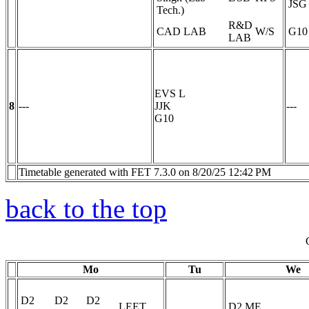
JSG
Tech.)
R&D
CAD LAB
W/S
G10
LAB
EVS
L
8
---
JJK
---
G10
Timetable generated with FET 7.3.0 on 8/20/25 12:42 PM
back to the top
Mo
Tu
We
D2
D2
D2
LEET
D2 ME