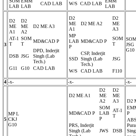
SOM
EMM
EMM
CAD LAB
W/S
CAD LAB
LAB
LAB
LAB
D2
D2
D2
D2
ME
D2 ME A2
ME
ME
ME
D2 ME A3
A1
A3
A1
A2
MP
AT-1
SOM
SOM
SO
MD&CAD
P
LAB
MD&CAD
P
T
T
T
3
JSG
P
G10
DPD, Inderjit
CSP, Inderjit
DSB
JSG
Singh (Lab
SSD
Singh (Lab
JSG
Tech.)
Tech.)
G11
G10
CAD LAB
W/S
CAD LAB
F110
4
-x-
-x-
-x-
D2
D2
D2 ME A1
ME
ME
A2
A3
D2 
SOM
EM
AT-1
MD&CAD
P
LAB
P
MP
L
T
P
5
CKJ
ABS
G10
PRS, Inderjit
Pura
Singh (Lab
JWS
DSB
Sing