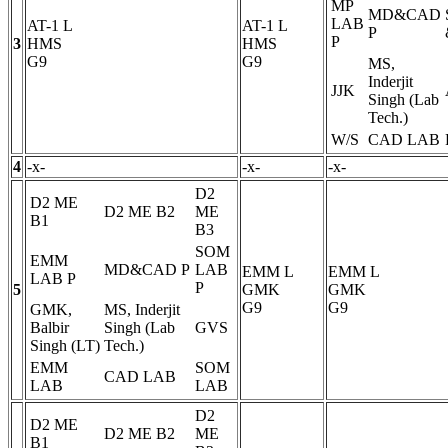
MP
MD&CAD
LAB
AT-1
L
AT-1
L
P
P
3
HMS
HMS
G9
G9
MS,
Inderjit
JJK
Singh (Lab
Tech.)
W/S
CAD LAB
4
-x-
-x-
-x-
D2
D2 ME
D2 ME B2
ME
B1
B3
SOM
EMM
MD&CAD
P
LAB
EMM
L
EMM
L
LAB
P
P
5
GMK
GMK
G9
G9
GMK,
MS, Inderjit
Balbir
Singh (Lab
GVS
Singh (LT)
Tech.)
EMM
SOM
CAD LAB
LAB
LAB
D2
D2 ME
D2 ME B2
ME
B1