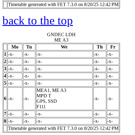
Timetable generated with FET 7.3.0 on 8/20/25 12:42 PM
back to the top
GNDEC LDH
ME A3
Mo
Tu
We
Th
Fr
1
-x-
-x-
-x-
-x-
-x-
2
-x-
-x-
-x-
-x-
-x-
3
-x-
-x-
-x-
-x-
-x-
4
-x-
-x-
-x-
-x-
-x-
5
-x-
-x-
-x-
-x-
-x-
MEA1, ME A3
MPD
T
6
-x-
-x-
-x-
-x-
GPS, SSD
F111
7
-x-
-x-
-x-
-x-
-x-
8
-x-
-x-
-x-
-x-
-x-
Timetable generated with FET 7.3.0 on 8/20/25 12:42 PM