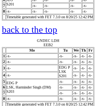
S201
7
-x-
-x-
-x-
-x-
8
-x-
-x-
-x-
-x-
-x-
Timetable generated with FET 7.3.0 on 8/20/25 12:42 PM
back to the top
GNDEC LDH
EEB2
Mo
Tu
We
Th
Fr
1
-x-
-x-
-x-
-x-
-x-
2
-x-
-x-
-x-
-x-
-x-
EDG
P
3
-x-
-x-
-x-
-x-
LSK
4
-x-
-x-
-x-
-x-
S201
5
-x-
-x-
-x-
-x-
EDG
P
6
LSK, Harminder Singh (DM)
-x-
-x-
-x-
-x-
S203
7
-x-
-x-
-x-
-x-
8
-x-
-x-
-x-
-x-
-x-
Timetable generated with FET 7.3.0 on 8/20/25 12:42 PM