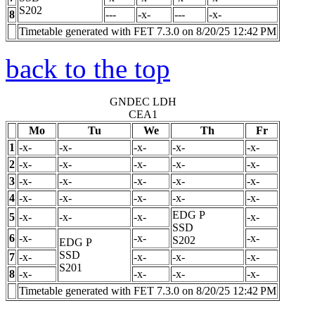
S202
8
---
-x-
---
-x-
Timetable generated with FET 7.3.0 on 8/20/25 12:42 PM
back to the top
GNDEC LDH
CEA1
Mo
Tu
We
Th
Fr
1
-x-
-x-
-x-
-x-
-x-
2
-x-
-x-
-x-
-x-
-x-
3
-x-
-x-
-x-
-x-
-x-
4
-x-
-x-
-x-
-x-
-x-
EDG
P
5
-x-
-x-
-x-
-x-
SSD
6
-x-
-x-
-x-
S202
EDG
P
SSD
7
-x-
-x-
-x-
-x-
S201
8
-x-
-x-
-x-
-x-
Timetable generated with FET 7.3.0 on 8/20/25 12:42 PM