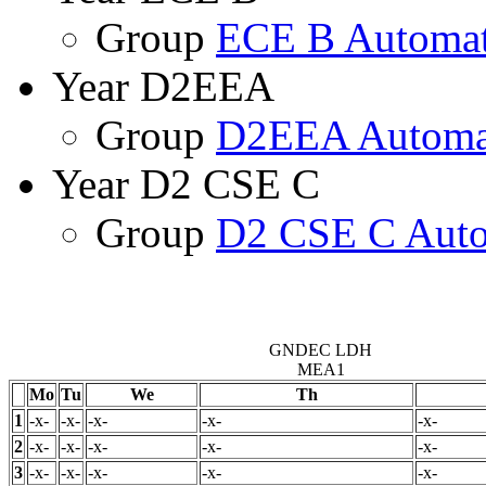
Group
ECE B Automat
Year D2EEA
Group
D2EEA Automa
Year D2 CSE C
Group
D2 CSE C Auto
GNDEC LDH
MEA1
Mo
Tu
We
Th
1
-x-
-x-
-x-
-x-
-x-
2
-x-
-x-
-x-
-x-
-x-
3
-x-
-x-
-x-
-x-
-x-