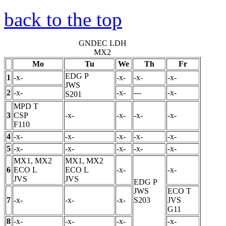
back to the top
GNDEC LDH
MX2
Mo
Tu
We
Th
Fr
EDG
P
1
-x-
-x-
-x-
-x-
JWS
2
-x-
-x-
---
-x-
S201
MPD
T
3
CSP
-x-
-x-
-x-
-x-
F110
4
-x-
-x-
-x-
-x-
-x-
5
-x-
-x-
-x-
-x-
-x-
MX1, MX2
MX1, MX2
6
ECO
L
ECO
L
-x-
-x-
JVS
JVS
EDG
P
JWS
ECO
T
7
-x-
-x-
-x-
S203
JVS
G11
8
-x-
-x-
-x-
-x-