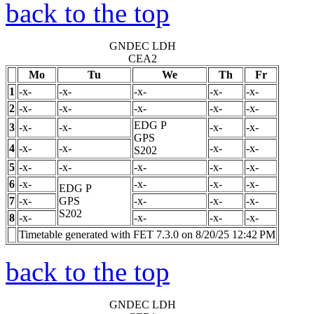
back to the top
GNDEC LDH
CEA2
Mo
Tu
We
Th
Fr
1
-x-
-x-
-x-
-x-
-x-
2
-x-
-x-
-x-
-x-
-x-
EDG
P
3
-x-
-x-
-x-
-x-
GPS
4
-x-
-x-
-x-
-x-
S202
5
-x-
-x-
-x-
-x-
-x-
6
-x-
-x-
-x-
-x-
EDG
P
7
-x-
GPS
-x-
-x-
-x-
S202
8
-x-
-x-
-x-
-x-
Timetable generated with FET 7.3.0 on 8/20/25 12:42 PM
back to the top
GNDEC LDH