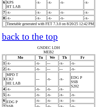
6
KPS
-x-
-x-
-x-
-x-
HT LAB
7
-x-
-x-
-x-
-x-
-x-
8
-x-
-x-
-x-
-x-
-x-
Timetable generated with FET 7.3.0 on 8/20/25 12:42 PM
back to the top
GNDEC LDH
MEB2
Mo
Tu
We
Th
Fr
1
-x-
-x-
---
-x-
-x-
2
-x-
-x-
---
---
-x-
MPD
T
EDG
P
3
CKJ
---
-x-
-x-
SSB
HE LAB
S202
4
-x-
-x-
-x-
-x-
5
-x-
-x-
-x-
-x-
-x-
6
-x-
-x-
-x-
-x-
EDG
P
7
SSB
-x-
-x-
-x-
-x-