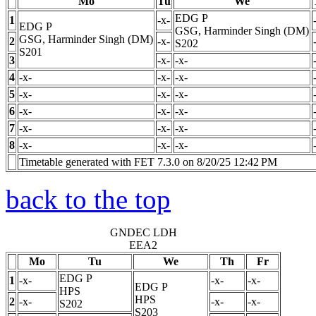
Mo
Tu
We
EDG
P
1
-x-
EDG
P
GSG, Harminder Singh (DM)
GSG, Harminder Singh (DM)
2
-x-
S202
S201
3
-x-
-x-
4
-x-
-x-
-x-
5
-x-
-x-
-x-
6
-x-
-x-
-x-
7
-x-
-x-
-x-
8
-x-
-x-
-x-
Timetable generated with FET 7.3.0 on 8/20/25 12:42 PM
back to the top
GNDEC LDH
EEA2
Mo
Tu
We
Th
Fr
EDG
P
1
-x-
-x-
-x-
EDG
P
HPS
HPS
2
-x-
-x-
-x-
S202
S203