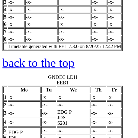
3
-x-
-x-
-x-
-x-
4
-x-
-x-
-x-
-x-
-x-
5
-x-
-x-
-x-
-x-
-x-
6
-x-
-x-
-x-
-x-
-x-
7
-x-
-x-
-x-
-x-
-x-
8
-x-
-x-
-x-
-x-
-x-
Timetable generated with FET 7.3.0 on 8/20/25 12:42 PM
back to the top
GNDEC LDH
EEB1
Mo
Tu
We
Th
Fr
1
-x-
-x-
-x-
-x-
-x-
2
-x-
-x-
-x-
-x-
-x-
EDG
P
3
-x-
-x-
-x-
-x-
JDS
4
-x-
-x-
-x-
-x-
S201
5
-x-
-x-
-x-
-x-
EDG
P
6
JDS
-x-
-x-
-x-
-x-