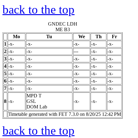
back to the top
GNDEC LDH
ME B3
Mo
Tu
We
Th
Fr
1
-x-
-x-
-x-
-x-
-x-
2
-x-
-x-
---
-x-
-x-
3
-x-
-x-
-x-
-x-
-x-
4
-x-
-x-
-x-
-x-
-x-
5
-x-
-x-
-x-
-x-
-x-
6
-x-
-x-
-x-
-x-
-x-
7
-x-
-x-
-x-
-x-
-x-
MPD
T
8
-x-
GSL
-x-
-x-
-x-
DOM Lab
Timetable generated with FET 7.3.0 on 8/20/25 12:42 PM
back to the top