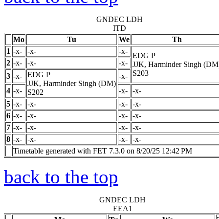
GNDEC LDH
ITD
Mo
Tu
We
Th
1
-x-
-x-
-x-
EDG
P
2
-x-
-x-
-x-
JJK, Harminder Singh (DM
S203
EDG
P
3
-x-
-x-
JJK, Harminder Singh (DM)
4
-x-
-x-
-x-
S202
5
-x-
-x-
-x-
-x-
6
-x-
-x-
-x-
-x-
7
-x-
-x-
-x-
-x-
8
-x-
-x-
-x-
-x-
Timetable generated with FET 7.3.0 on 8/20/25 12:42 PM
back to the top
GNDEC LDH
EEA1