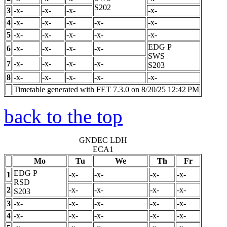
S202
3
-x-
-x-
-x-
-x-
4
-x-
-x-
-x-
-x-
-x-
5
-x-
-x-
-x-
-x-
-x-
EDG
P
6
-x-
-x-
-x-
-x-
SWS
7
-x-
-x-
-x-
-x-
S203
8
-x-
-x-
-x-
-x-
-x-
Timetable generated with FET 7.3.0 on 8/20/25 12:42 PM
back to the top
GNDEC LDH
ECA1
Mo
Tu
We
Th
Fr
EDG
P
1
-x-
-x-
-x-
-x-
RSD
2
-x-
-x-
-x-
-x-
S203
3
-x-
-x-
-x-
-x-
-x-
4
-x-
-x-
-x-
-x-
-x-