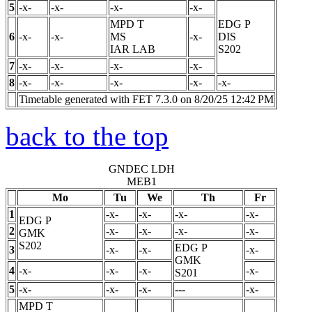
5
-x-
-x-
-x-
-x-
MPD
T
EDG
P
6
-x-
-x-
MS
-x-
DIS
IAR LAB
S202
7
-x-
-x-
-x-
-x-
8
-x-
-x-
-x-
-x-
-x-
Timetable generated with FET 7.3.0 on 8/20/25 12:42 PM
back to the top
GNDEC LDH
MEB1
Mo
Tu
We
Th
Fr
1
-x-
-x-
-x-
-x-
EDG
P
2
-x-
-x-
-x-
-x-
GMK
S202
EDG
P
3
-x-
-x-
-x-
GMK
4
-x-
-x-
-x-
-x-
S201
5
-x-
-x-
-x-
---
-x-
MPD
T